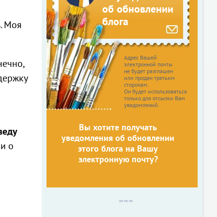
об обновлении
блога
. Моя
Адрес Вашей
нечно,
электронной почты
не будет разглашен
держку
или продан третьим
сторонам.
Он будет использоваться
только для отсылки Вам
уведомлений.
Вы хотите получать
веду
уведомления об обновлении
 и о
этого блога на Вашу
электронную почту?