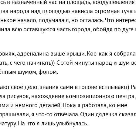
лась в назначенный час на площадь, воодушевления
тва народа над площадью нависла огромная туча 
нькое начало, подумала я, но осталась. Что интере
алила всю оставшуюся часть города, обойдя по дуге
ловиях, адреналина выше крыши. Кое-как я собрала
ть, с чего начинать)) С этой минуты народ и шум в
алённым шумом, фоном.
ают своё дело, знания сами в голове всплывают) Р
а рисунок, нахождение композиционного центра,
и и немного деталей. Пока я работала, ко мне
рашивали, я что-то отвечала. Один дядечка сказал,
натуру. На что я лишь улыбнулась.