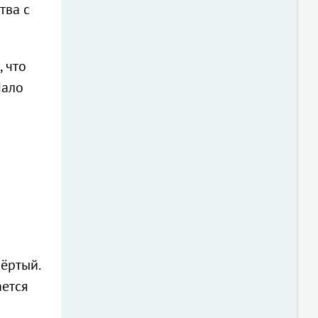
тва с
 что
Мало
вёртый.
ается