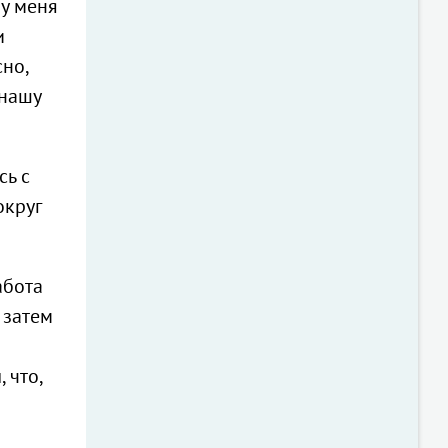
 у меня
и
сно,
 нашу
сь с
округ
абота
 затем
 что,