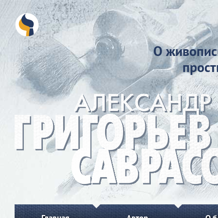
О живопис
прос