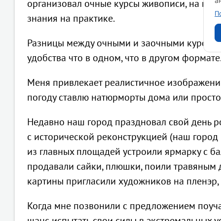
а
организовал очные курсы живописи, на кот
П
знания на практике.
Разницы между очными и заочными курсами 
удобства что в одном, что в другом формате
Меня привлекает реалистичное изображение 
погоду ставлю натюрморты дома или прост
Недавно наш город праздновал свой день 
с исторической реконструкцией (наш город 
из главных площадей устроили ярмарку с ба
продавали сайки, плюшки, поили травяным 
картины пригласили художников на пленэр,
Когда мне позвонили с предложением поучас
шанс испытать свои силы в экстремальных у