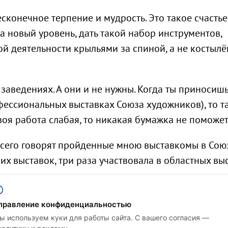
есконечное терпение и мудрость. Это такое счастье
а новый уровень, дать такой набор инструментов,
й деятельности крыльями за спиной, а не костылё
 заведениях. А они и не нужны. Когда ты приносиш
офессиональных выставках Союза художников), то т
твоя работа слабая, то никакая бумажка не поможет
всего говорят пройденные мною выставкомы в Сою
их выставок, три раза участвовала в областных вы
вступление в Союз художников России.
правление конфиденциальностью
вым живём в одном городе, где он полтора года на
ы используем куки для работы сайта. С вашего согласия —