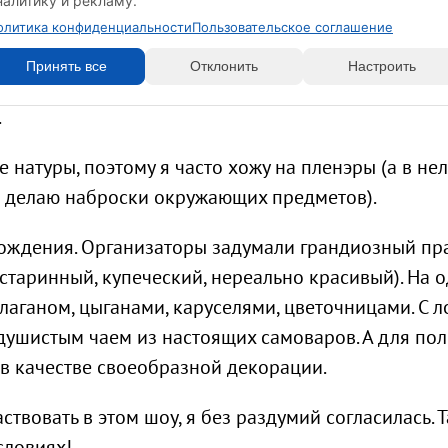
налитику и рекламу.
орых мы пишем с натуры натюрморты, оттачивая с
олитика конфиденциальности
Пользовательское соглашение
Принять все
Отклонить
Настроить
Александра я особо не заметила. Есть опредёлён
.
натуры, поэтому я часто хожу на пленэры (а в не
о делаю наброски окружающих предметов).
рождения. Организаторы задумали грандиозный пр
старинный, купеческий, нереально красивый). На 
лаганом, цыганами, каруселями, цветочницами. С л
душистым чаем из настоящих самоваров. А для по
 в качестве своеобразной декорации.
твовать в этом шоу, я без раздумий согласилась. 
словиях!