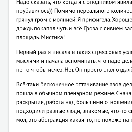
Надо сказать, что когда я с этюдником яви
поубавилось)) Помимо нереального количес
грянул гром с молнией. Я прифигела. Хороше
дождь покапал чуть и всё. Гроза с ливнем з
площадь. Мистика!
Первый раз я писала в таких стрессовых ус
мыслями и начала вспоминать, что надо дела
не то чтобы исчез. Нет. Он просто стал отд
Всё-таки бесконечное оттачивание азов дел
пошла в обычном пленэрном режиме. Сначал
раскрытие, работа над большими отношениям
подходили разные люди, знакомые, что-то сп
мол, это абстракция какая-то, не похоже на 