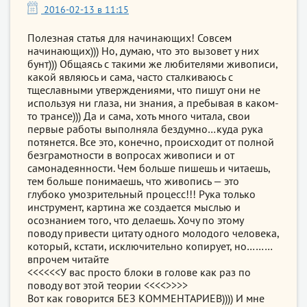
2016-02-13 в 11:15
Полезная статья для начинающих! Совсем
начинающих))) Но, думаю, что это вызовет у них
бунт))) Общаясь с такими же любителями живописи,
какой являюсь и сама, часто сталкиваюсь с
тщеславными утверждениями, что пишут они не
используя ни глаза, ни знания, а пребывая в каком-
то трансе))) Да и сама, хоть много читала, свои
первые работы выполняла бездумно…куда рука
потянется. Все это, конечно, происходит от полной
безграмотности в вопросах живописи и от
самонадеянности. Чем больше пишешь и читаешь,
тем больше понимаешь, что живопись — это
глубоко умозрительный процесс!!! Рука только
инструмент, картина же создается мыслью и
осознанием того, что делаешь. Хочу по этому
поводу привести цитату одного молодого человека,
который, кстати, исключительно копирует, но………
впрочем читайте
<<<<<<У вас просто блоки в голове как раз по
поводу вот этой теории <<<<>>>>
Вот как говорится БЕЗ КОММЕНТАРИЕВ)))) И мне