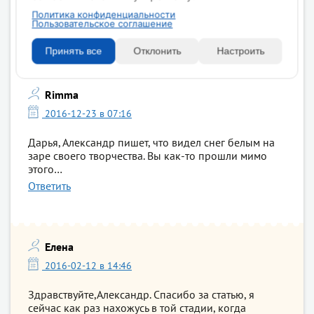
Да, правильно, запечатлеть чувства, точно! Спасибо
Политика конфиденциальности
за понимание!
Пользовательское соглашение
Ответить
Принять все
Отклонить
Настроить
Rimma
2016-12-23 в 07:16
Дарья, Александр пишет, что видел снег белым на
заре своего творчества. Вы как-то прошли мимо
этого…
Ответить
Елена
2016-02-12 в 14:46
Здравствуйте,Александр. Спасибо за статью, я
сейчас как раз нахожусь в той стадии, когда