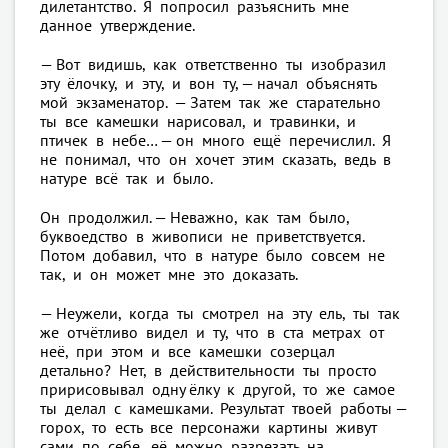
дилетантство. Я попросил разъяснить мне
данное утверждение.
— Вот видишь, как ответственно ты изобразил
эту ёлочку, и эту, и вон ту, — начал объяснять
мой экзаменатор. — Затем так же старательно
ты все камешки нарисовал, и травинки, и
птичек в небе… — он много ещё перечислил. Я
не понимал, что он хочет этим сказать, ведь в
натуре всё так и было.
Он продолжил. — Неважно, как там было,
буквоедство в живописи не приветствуется.
Потом добавил, что в натуре было совсем не
так, и он может мне это доказать.
— Неужели, когда ты смотрел на эту ель, ты так
же отчётливо видел и ту, что в ста метрах от
неё, при этом и все камешки созерцал
детально? Нет, в действительности ты просто
пририсовывал одну ёлку к другой, то же самое
ты делал с камешками. Результат твоей работы —
горох, то есть все персонажи картины живут
сами по себе, её можно разрезать на