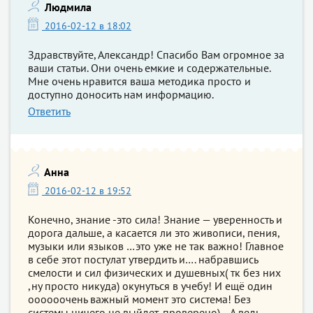
Людмила
2016-02-12 в 18:02
Здравствуйте, Александр! Спасибо Вам огромное за
ваши статьи. Они очень емкие и содержательные.
Мне очень нравится ваша методика просто и
доступно доносить нам информацию.
Ответить
Анна
2016-02-12 в 19:52
Конечно, знание -это сила! Знание — уверенность и
дорога дальше, а касается ли это живописи, пения,
музыки или языков …это уже не так важно! Главное
в себе этот постулат утвердить и…. набравшись
смелости и сил физических и душевных( тк без них
,ну просто никуда) окунуться в учебу! И ещё один
оооооочень важный момент это система! Без
системы ничего не выйдет, проверено)… А ведь