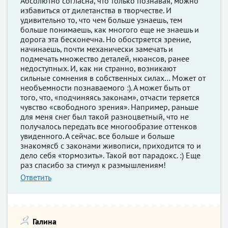
Абсолютно согласна, что только познавая, можно
избавиться от дилетанства в творчестве. И
удивительно то, что чем больше узнаешь, тем
больше понимаешь, как многого еще не знаешь и
дорога эта бесконечна. Но обостряется зрение,
начинаешь, почти механически замечать и
подмечать множество деталей, нюансов, ранее
недоступных. И, как ни странно, возникают
сильные сомнения в собственных силах… Может от
необъемности познаваемого :). А может быть от
того, что, «подчиняясь законам», отчасти теряется
чувство «свободного зрения». Например, раньше
для меня снег был такой разноцветный, что не
получалось передать все многообразие оттенков
увиденного. А сейчас. все больше и больше
знакомясб с законами живописи, приходится то и
дело себя «тормозить». Такой вот парадокс. :) Еще
раз спасибо за стимул к размышлениям!
Ответить
Галина