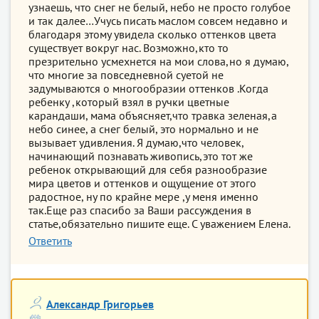
узнаешь, что снег не белый, небо не просто голубое
и так далее…Учусь писать маслом совсем недавно и
благодаря этому увидела сколько оттенков цвета
существует вокруг нас. Возможно,кто то
презрительно усмехнется на мои слова,но я думаю,
что многие за повседневной суетой не
задумываются о многообразии оттенков .Когда
ребенку ,который взял в ручки цветные
карандаши, мама объясняет,что травка зеленая,а
небо синее, а снег белый, это нормально и не
вызывает удивления. Я думаю,что человек,
начинающий познавать живопись,это тот же
ребенок открывающий для себя разнообразие
мира цветов и оттенков и ощущение от этого
радостное, ну по крайне мере ,у меня именно
так.Еще раз спасибо за Ваши рассуждения в
статье,обязательно пишите еще. С уважением Елена.
Ответить
Александр Григорьев