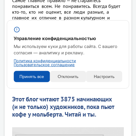
Самое главное правило — не старайтесь
понравиться всем. Не понравитесь. Всегда будет
кто-то, кто не оценит, все люди разные, а
главное их отличие в разном культурном и
жизненном опыте. Ваш зритель —
это зритель
,
делающий шаг навстречу.
Управление конфиденциальностью
В основе любого произведения лежат Ваши
Мы используем куки для работы сайта. С вашего
эмоции, и здесь важно не терять
последовательности. Не стоит выдумывать
согласия — аналитику и рекламу.
сюжеты, идти от ума, Ваши знания лишь
Политика конфиденциальности
инструмент. Пишите, как чувствуете.
Пользовательское соглашение
Принять все
Отклонить
Настроить
Этот блог читают 3875 начинающих
(и не только) художников, пока пьют
кофе у мольберта. Читай и ты.