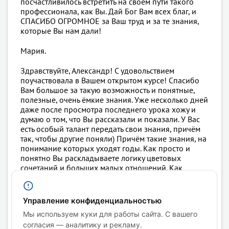
посчастливилось встретить на своём пути такого
профессионала, как Вы. Дай Бог Вам всех благ, и
СПАСИБО ОГРОМНОЕ за Ваш труд и за те знания,
которые Вы нам дали!
Мария.
Здравствуйте, Александр! С удовольствием
поучаствовала в Вашем открытом курсе! Спасибо
Вам большое за такую возможность и понятные,
полезные, очень ёмкие знания. Уже несколько дней
даже после просмотра последнего урока хожу и
думаю о том, что Вы рассказали и показали. У Вас
есть особый талант передать свои знания, причём
так, чтобы другие поняли) Причём такие знания, на
понимание которых уходят годы. Как просто и
понятно Вы раскладываете логику цветовых
сочетаний и больших малых отношений. Как
просто передаёте формулу передачи изображения
простыми формами. Замечательно, что есть разбор
работ участников, на примере которых можно
Управление конфиденциальностью
увидеть наглядно то, что поясняется в теории.
Мы используем куки для работы сайта. С вашего
Благодарю Вас за щедрость и заинтересованность в
согласия — аналитику и рекламу.
учениках! И, конечно, наметила себе прохождение