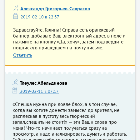
Александр Григорьев-Саврасов
2019-02-10 в 22:37
Здравствуйте, Галина! Справа есть оранжевый
баннер, добавьте Ваш электронный адрес в поле и
нажмите на кнопку «Да, хочу», затем подтвердите
подписку в пришедшем на почту письме.
Ответить
Тлеулес Абельдинова
2019-02-11 в 07:17
«Спешка нужна при ловле блох, а в том случае,
когда вы хотите донести замысел до зрителя, не
расплескав в пустоту весь творческий
запал,спешить не стоит!» — эти Ваши слова про
меня! Что-то начинает получаться сразу на
просмотр, а надо анализировать, думать и работать.
Сейчас я вижу себя со стороны: маленькие успехи,