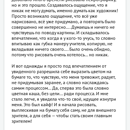
но и это прошло. Создавалось ощущение, что я
никак не могу думать, именно думать как художник!
Просто возникало ощущение, что всё уже
нарисовано, всё уже придумано, а повторять было
совершенно не интересно…. Думаешь и ничего не
чувствуешь по поводу картины. И складывалось
впечатление, что когда я у кого-то учусь, то словно
впитываю как губка манеру учителя, копирую, не
вкладывая ничего своего…. Было очень обидно,
потому что рисовать очень хотелось… но никак.
И вот однажды я просто под впечатлением от
увиденного разрешила себе выразить цветом на
бумаге то, что чувствую, что меня тревожит, радует,
не придумывая заранее, а словно наслаждаясь
самим процессом… Да, сперва это была словно
цветная каша, без цели… ради процесса. И мне
стало легче, я увидела что-то своё, идущее изнутри
меня. Это был кайф! И я начала рисовать,
выплескивая на бумагу себя саму, не для внешнего
зрителя, а для себя — чтобы стать своим главным
зрителем!