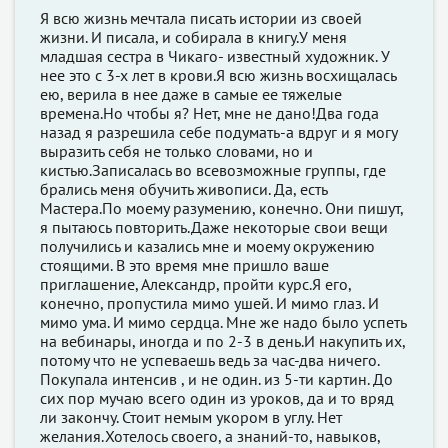
Я всю жизнь мечтала писать истории из своей
жизни. И писала, и собирала в книгу.У меня
младшая сестра в Чикаго- известный художник. У
нее это с 3-х лет в крови.Я всю жизнь восхищалась
ею, верила в нее даже в самые ее тяжелые
времена.Но чтобы я? Нет, мне не дано!Два года
назад я разрешила себе подумать-а вдруг и я могу
выразить себя не только словами, но и
кистью.Записалась во всевозможные группы, где
брались меня обучить живописи. Да, есть
Мастера.По моему разумению, конечно. Они пишут,
я пытаюсь повторить.Даже некоторые свои вещи
получились и казались мне и моему окружению
стоящими. В это время мне пришло ваше
приглашение, Александр, пройти курс.Я его,
конечно, пропустила мимо ушей. И мимо глаз. И
мимо ума. И мимо сердца. Мне же надо было успеть
на вебинары, иногда и по 2-3 в день.И накупить их,
потому что не успеваешь ведь за час-два ничего.
Покупала интенсив , и не один. из 5-ти картин. До
сих пор мучаю всего один из уроков, да и то вряд
ли закончу. Стоит немым укором в углу. Нет
желания.Хотелось своего, а знаний-то, навыков,