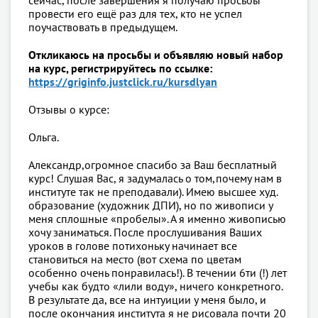
сейчас, после завершения я получаю просьбы
провести его ещё раз для тех, кто не успел
поучаствовать в предыдущем.
Откликаюсь на просьбы и объявляю новый набор
на курс, регистрируйтесь по ссылке:
https://griginfo.justclick.ru/kursdlyan
Отзывы о курсе:
Ольга.
Александр,огромное спасибо за Ваш бесплатный
курс! Слушая Вас, я задумалась о том,почему нам в
институте так не преподавали). Имею высшее худ.
образование (художник ДПИ), но по живописи у
меня сплошные «пробелы». А я именно живописью
хочу заниматься. После прослушивания Ваших
уроков в голове потихоньку начинает все
становиться на место (вот схема по цветам
особенно очень понравилась!). В течении 6ти (!) лет
учебы как будто «лили воду», ничего конкретного.
В результате да, все на интуиции у меня было, и
после окончания института я не рисовала почти 20