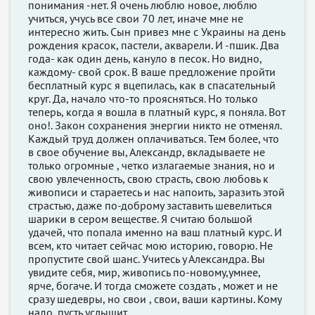
понимания -нет. Я очень люблю новое, люблю
учиться, учусь все свои 70 лет, иначе мне не
интересно жить. Сын привез мне с Украины на день
рождения красок, пастели, акварели. И -пшик. Два
года- как один день, кануло в песок. Но видно,
каждому- свой срок. В ваше предложение пройти
бесплатный курс я вцепилась, как в спасательный
круг. Да, начало что-то проясняться. Но только
теперь, когда я вошла в платный курс, я поняла. Вот
оно!. Закон сохранения энергии никто не отменял.
Каждый труд должен оплачиваться. Тем более, что
в свое обучение вы, Александр, вкладываете не
только огромные , четко излагаемые знания, но и
свою увлеченность, свою страсть, свою любовь к
живописи и стараетесь и нас напоить, заразить этой
страстью, даже по-доброму заставить шевелиться
шарики в сером веществе. Я считаю большой
удачей, что попала именно на ваш платный курс. И
всем, кто читает сейчас мою историю, говорю. Не
пропустите свой шанс. Учитесь у Александра. Вы
увидите себя, мир, живопись по-новому,умнее,
ярче, богаче. И тогда сможете создать , может и не
сразу шедевры, но свои , свои, ваши картины. Кому
надо, пусть услышит.