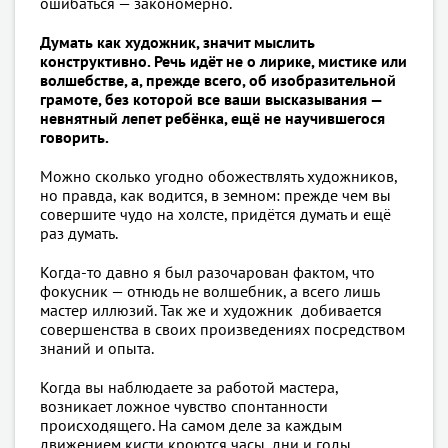
ошибаться — закономерно.
Думать как художник, значит мыслить
конструктивно. Речь идёт не о лирике, мистике или
волшебстве, а, прежде всего, об изобразительной
грамоте, без которой все ваши высказывания —
невнятный лепет ребёнка, ещё не научившегося
говорить.
Можно сколько угодно обожествлять художников,
но правда, как водится, в земном: прежде чем вы
совершите чудо на холсте, придётся думать и ещё
раз думать.
Когда-то давно я был разочарован фактом, что
фокусник — отнюдь не волшебник, а всего лишь
мастер иллюзий. Так же и художник добивается
совершенства в своих произведениях посредством
знаний и опыта.
Когда вы наблюдаете за работой мастера,
возникает ложное чувство спонтанности
происходящего. На самом деле за каждым
движением кисти кроются часы, дни и годы