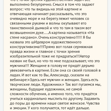
выполнено безупречно. Смысл в том что задают
вопрос: что ты видишь на этой картине и
отвечающая начинает рассказывать, что это
очевидно море и на берегу лежит человек со
связанными руками и волны окутывают его
таинственной дымкой и что то там в таком вот
возвышенном духе…..А картина называется «На
стене насрано». Очень конструктивно!!!!! Я бы
назвала это шИдевром художественного
конструктивизма!!!Прямо вот голая сермяжная
правда жизни и главное с точки зрения
изобразительной тоже не придраться!!!Автор
назван не был, но что-то мне подсказывает, что это
мужчина!!! Женщине в голову не придёт дерьмо
увековечить в картине. Если она со своей головой в
ладах. И вот как то Вы, Александр, сказали на
вебинаре:»Здесь нет мужчин и женщин. Здесь есть
творческие люди. Художники.» Так вот пугаемся мы,
женщины, будущие художники, не самой
сложности обучения, а именно того, что придётся
учиться кардинально мыслить по другому. Задавить
до поры до времени наше святое женское. Чувства
и эмоции. У кого получается, тот идёт дальше.