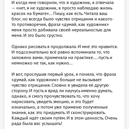
И когда мне говорили, что я художник, я отвечала
— «нет, я не художник, я просто наблюдаю жизнь
красок на бумаге»… Пишу, как есть. Читала ваш
блог, но всегда было чувство отрицания и какого-
то противоречия, фраза «думай, как художник»
меня просто добивала своей нереальностью для
меня. И это было грустно.
Однако рисовать я продолжала. И мне это нравится.
И подсознательно всё равно вспоминала то, что
заложено вами, применяла на практике…. пусть и
немножко не так, как нужно…
И вот, прослушав первый урок, я поняла, что фраза
«думай, как художник» больше не вызывает
чувство отрицания. Словно я увидела её другую
сторону. И пусть я вряд ли научусь именно думать,
однако, я смогу прочувствовать то, что хочу
нарисовать, увидеть эмоцию, и это будет
изначально, а потом уже применю полученные
знания, как это придумать. И сконструировать.
Каждый идёт своим путём. И в этом ценность. Очень
рада была вас услышать!