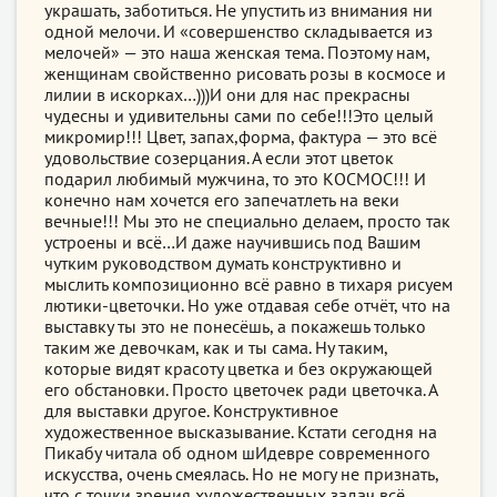
украшать, заботиться. Не упустить из внимания ни
одной мелочи. И «совершенство складывается из
мелочей» — это наша женская тема. Поэтому нам,
женщинам свойственно рисовать розы в космосе и
лилии в искорках…)))И они для нас прекрасны
чудесны и удивительны сами по себе!!!Это целый
микромир!!! Цвет, запах,форма, фактура — это всё
удовольствие созерцания. А если этот цветок
подарил любимый мужчина, то это КОСМОС!!! И
конечно нам хочется его запечатлеть на веки
вечные!!! Мы это не специально делаем, просто так
устроены и всё…И даже научившись под Вашим
чутким руководством думать конструктивно и
мыслить композиционно всё равно в тихаря рисуем
лютики-цветочки. Но уже отдавая себе отчёт, что на
выставку ты это не понесёшь, а покажешь только
таким же девочкам, как и ты сама. Ну таким,
которые видят красоту цветка и без окружающей
его обстановки. Просто цветочек ради цветочка. А
для выставки другое. Конструктивное
художественное высказывание. Кстати сегодня на
Пикабу читала об одном шИдевре современного
искусства, очень смеялась. Но не могу не признать,
что с точки зрения художественных задач всё