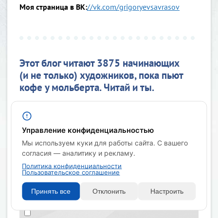
Моя страница в ВК:
//vk.com/grigoryevsavrasov
Этот блог читают 3875 начинающих
(и не только) художников, пока пьют
кофе у мольберта. Читай и ты.
Управление конфиденциальностью
Мы используем куки для работы сайта. С вашего
согласия — аналитику и рекламу.
Политика конфиденциальности
Пользовательское соглашение
Я согласен
на обработку моих
персональных данных в соответствии с
Политикой в отношении обработки
Принять все
Отклонить
Настроить
персональных данных